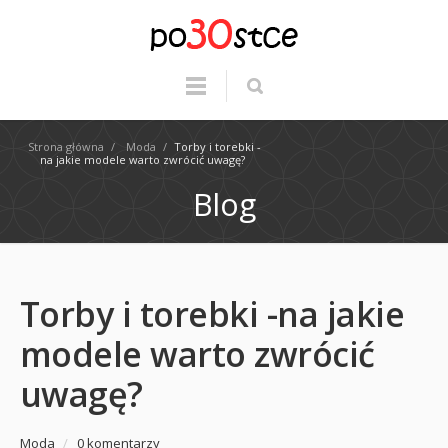
Strona główna
/
Moda
/
Torby i torebki -
na jakie modele warto zwrócić uwagę?
Blog
Torby i torebki -na jakie
modele warto zwrócić
uwagę?
Moda
/
0 komentarzy