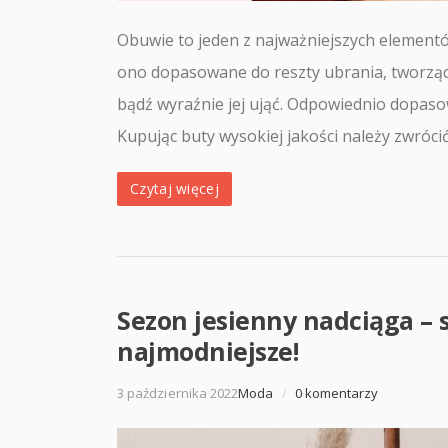
Obuwie to jeden z najważniejszych elementó
ono dopasowane do reszty ubrania, tworząc 
bądź wyraźnie jej ująć. Odpowiednio dopa
Kupując buty wysokiej jakości należy zwróci
Czytaj więcej
Sezon jesienny nadciąga – 
najmodniejsze!
3 października 2022
Moda
/
0 komentarzy