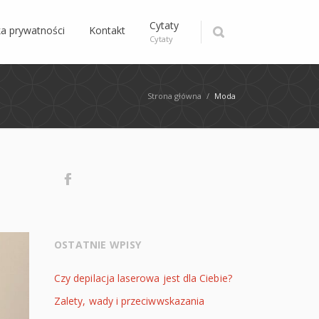
Cytaty
ka prywatności
Kontakt
Cytaty
Strona główna
/
Moda
OSTATNIE WPISY
Czy depilacja laserowa jest dla Ciebie?
Zalety, wady i przeciwwskazania