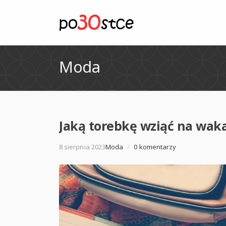
Moda
Jaką torebkę wziąć na wak
8 sierpnia 2023
Moda
/
0 komentarzy