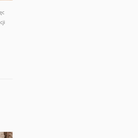
ęc
cji