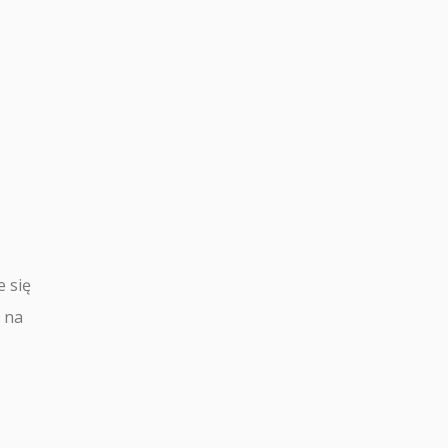
e się
y na