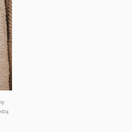
by
edzą