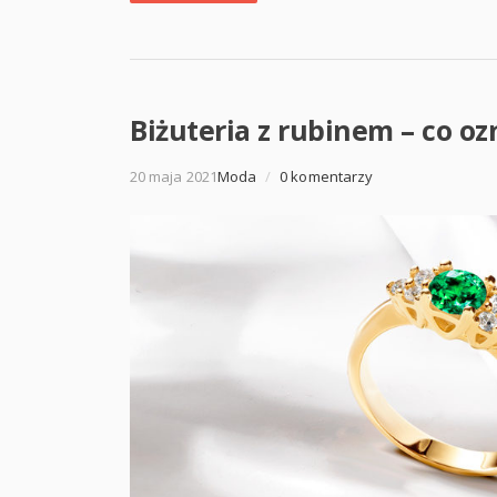
Biżuteria z rubinem – co oz
20 maja 2021
Moda
/
0 komentarzy