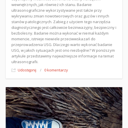
wewnętrznych, jak również ich stanu. Badanie
ultrasonograficzne wykorzystywane jest także przy
wykrywaniu zmian nowotworowych oraz guzów i innych
stanów patologicznych. Zabieg z użyciem tego narzędzia
diagnostycznego jest całkowicie bezinwazyjny, bezpieczny i
bezbolesny. Badanie można wykonać w niemal każdym
momencie, istnieje niewiele przeciwwskazań do
przeprowadzenia USG. Dlaczego warto wykonać badanie
USG, w jakich sytuacjach jest ono niezbędne? W poniższym
artykule przedstawimy najważniejsze informacje na temat
ultrasonografii.
Udostępnij
/
0 komentarzy