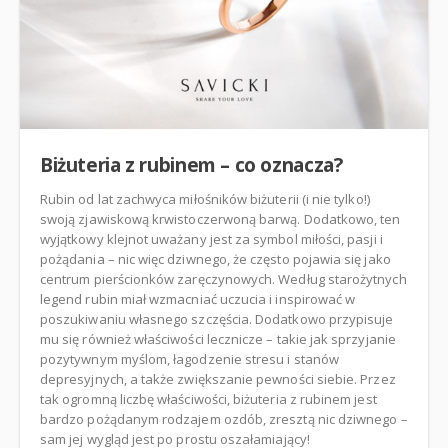
Biżuteria z rubinem – co oznacza?
Rubin od lat zachwyca miłośników biżuterii (i nie tylko!)
swoją zjawiskową krwistoczerwoną barwą. Dodatkowo, ten
wyjątkowy klejnot uważany jest za symbol miłości, pasji i
pożądania – nic więc dziwnego, że często pojawia się jako
centrum pierścionków zaręczynowych. Według starożytnych
legend rubin miał wzmacniać uczucia i inspirować w
poszukiwaniu własnego szczęścia. Dodatkowo przypisuje
mu się również właściwości lecznicze – takie jak sprzyjanie
pozytywnym myślom, łagodzenie stresu i stanów
depresyjnych, a także zwiększanie pewności siebie. Przez
tak ogromną liczbę właściwości, biżuteria z rubinem jest
bardzo pożądanym rodzajem ozdób, zresztą nic dziwnego –
sam jej wygląd jest po prostu oszałamiający!