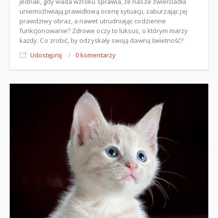
jednak, gdy wada wzroku sprawia, że nasze zwierciadła
uniemożliwiają prawidłową ocenę sytuacji, zaburzając jej
prawdziwy obraz, a nawet utrudniając codzienne
funkcjonowanie? Zdrowe oczy to luksus, o którym marzy
każdy. Co zrobić, by odzyskały swoją dawną świetność?
Udostępnij
/
0 komentarzy