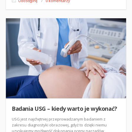
Udostępnij
/
0 komentarzy
Badania USG – kiedy warto je wykonać?
USG jest najchętniej przeprowadzanym badaniem z
zakresu diagnostyki obrazowej, gdyż to dzięki niemu
uzyskujemy możliwość dokonania oceny narządów