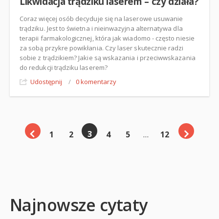
Likwidacja trądziku laserem – czy działa?
Coraz więcej osób decyduje się na laserowe usuwanie
trądziku. Jest to świetna i nieinwazyjna alternatywa dla
terapii farmakologicznej, która jak wiadomo - często niesie
za sobą przykre powikłania. Czy laser skutecznie radzi
sobie z trądzikiem? Jakie są wskazania i przeciwwskazania
do redukcji trądziku laserem?
Udostępnij
/
0 komentarzy
3
1
2
4
5
…
12
Najnowsze cytaty