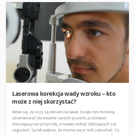
Laserowa korekcja wady wzroku – kto
może z niej skorzystać?
Mówi się, że oczy są oknem na świat. Dzięki nim możemy
obserwować dorastanie swoich pociech, podziwiać
otaczającą nas przyrodę, a nawet unikać zbliżających się
zagrożeń. Są tak piękne, że można się w nich zakochać. Co