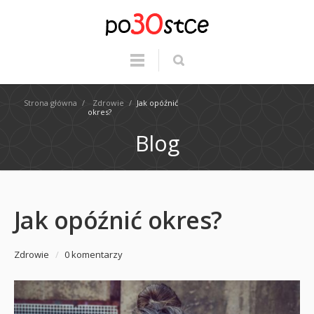
Strona główna
/
Zdrowie
/
Jak opóźnić
okres?
Blog
Jak opóźnić okres?
Zdrowie
/
0 komentarzy