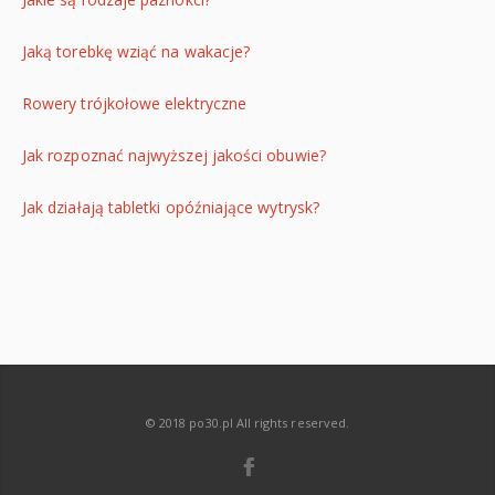
Jaką torebkę wziąć na wakacje?
Rowery trójkołowe elektryczne
Jak rozpoznać najwyższej jakości obuwie?
Jak działają tabletki opóźniające wytrysk?
© 2018 po30.pl All rights reserved.